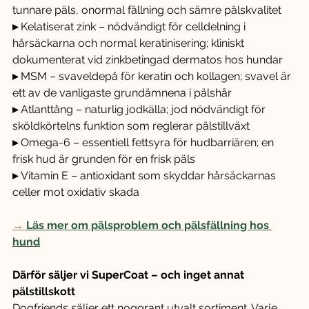
tunnare päls, onormal fällning och sämre pälskvalitet
▸ 
Kelatiserat zink – nödvändigt för celldelning i 
hårsäckarna och normal keratinisering; kliniskt 
dokumenterat vid zinkbetingad dermatos hos hundar
▸ 
MSM – svaveldepå för keratin och kollagen; svavel är 
ett av de vanligaste grundämnena i pälshår
▸ 
Atlanttång – naturlig jodkälla; jod nödvändigt för 
sköldkörtelns funktion som reglerar pälstillväxt
▸ 
Omega-6 – essentiell fettsyra för hudbarriären; en 
frisk hud är grunden för en frisk päls
▸ 
Vitamin E – antioxidant som skyddar hårsäckarnas 
celler mot oxidativ skada
→ 
Läs mer om pälsproblem och pälsfällning hos 
hund
Därför säljer vi SuperCoat – och inget annat 
pälstillskott
Dogfriends säljer ett noggrant utvalt sortiment. Varje 