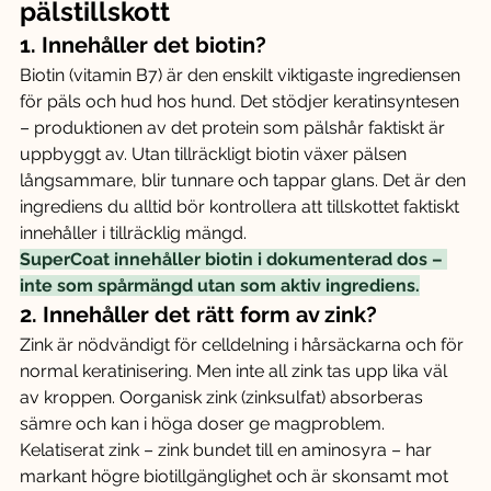
pälstillskott
1. Innehåller det biotin?
Biotin (vitamin B7) är den enskilt viktigaste ingrediensen 
för päls och hud hos hund. Det stödjer keratinsyntesen 
– produktionen av det protein som pälshår faktiskt är 
uppbyggt av. Utan tillräckligt biotin växer pälsen 
långsammare, blir tunnare och tappar glans. Det är den 
ingrediens du alltid bör kontrollera att tillskottet faktiskt 
innehåller i tillräcklig mängd.
SuperCoat innehåller biotin i dokumenterad dos – 
inte som spårmängd utan som aktiv ingrediens.
2. Innehåller det rätt form av zink?
Zink är nödvändigt för celldelning i hårsäckarna och för 
normal keratinisering. Men inte all zink tas upp lika väl 
av kroppen. Oorganisk zink (zinksulfat) absorberas 
sämre och kan i höga doser ge magproblem. 
Kelatiserat zink – zink bundet till en aminosyra – har 
markant högre biotillgänglighet och är skonsamt mot 