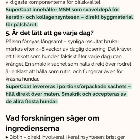
viktigaste komponenterna för pälskvalitet.
SuperCoat innehåller MSM som svaveldepå för 
keratin- och kollagensyntesen – direkt byggmaterial 
för pälshåret.
5. Är det lätt att ge varje dag?
Pälsen förnyas långsamt – synliga resultat brukar 
märkas efter 4–8 veckor av daglig dosering. Det kräver 
ett tillskott som hunden faktiskt äter varje dag utan 
krångel. En smakrik sachet som hälls direkt över fodret 
är enklast att hålla som rutin, och fungerar även för 
kräsna hundar.
SuperCoat levereras i portionsförpackade sachets – 
häll direkt över maten. Smakrik och accepteras av 
de allra flesta hundar.
Vad forskningen säger om 
ingredienserna
▸ 
Biotin – direkt involverat i keratinsyntesen; brist ger 