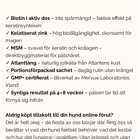
✓ 
Biotin i aktiv dos
 – inte spårmängd – faktisk effekt på 
keratinsyntesen
✓ 
Kelatiserat zink
 – hög biotillgänglighet, skonsamt för 
magen
✓ 
MSM
 – svavel för keratin och kollagen – 
direktbyggmaterial för pälshåret
✓ 
Atlanttång
 – naturlig jotkälla från Atlantens kust
✓ 
Portionsförpackad sachet
 – daglig rutin utan krångel
✓ 
GMP+ certifierat
 – tillverkat av Mervue Laboratories, 
Irland
✓ 
Synliga resultat på 4–8 veckor
 – pälsen tar tid att 
förnya sig inifrån
Aldrig köpt tillskott till din hund online förut?
Det är helt okej – de flesta av oss börjar där. Ring oss så 
berättar vi vad din hund faktiskt behöver, vad det kostar 
och hur det fungerar i praktiken. Utan krångel och utan 