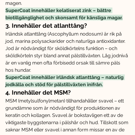
magen.
SuperCoat innehåller kelatiserat zink – bättre 
biotillgänglighet och skonsamt för känsliga magar.
3. Innehåller det atlanttång?
Irländsk atlanttång (Ascophyllum nodosum) är rik på 
jod, marina polysackarider och naturliga antioxidanter. 
Jod är nödvändigt för sköldkörtelns funktion – och 
sköldkörteln styr bland annat pälstillväxten. Låg jodnivå 
är en vanlig men ofta förbisedd orsak till sämre päls 
hos hundar.
SuperCoat innehåller irländsk atlanttång – naturlig 
jodkälla och stöd för pälstillväxten inifrån.
4. Innehåller det MSM?
MSM (metylsulfonylmetan) tillhandahåller svavel – ett 
grundämne som är nödvändigt för produktionen av 
keratin och kollagen. Svavel är bokstavligen ett av de 
viktigaste byggstenarna i pälshår och hud. Tillskott som 
saknar MSM eller svavel i annan form missar en av de 