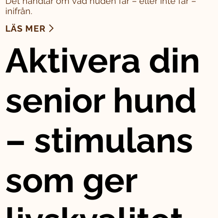
Det handlar om vad huden får – eller inte får –
inifrån.
LÄS MER
Aktivera din
senior hund
– stimulans
som ger