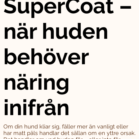
SuperCoat –
när huden
behöver
näring
inifrån
Om din hund kliar sig, fäller mer än vanligt eller
har matt päls handlar det sällan om en yttre orsak.