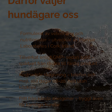
Därför väljer
hundägare oss
Formulerat av veterinärer och
nutritionister –
utvecklat av Mervue
Laboratories i Cork, Irland
Tillverkat enligt GMP+ sedan 1986 –
spårbart från råvara till färdig produkt
Kostnadsfri rådgivning –
telefon och
mejl, alla dagar 08–20, helt utan
köpkrav
Fritt från kända allergener –
tryggt även
för känsliga hundar