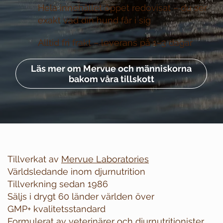
Hela innehållet öppet redovisat –
du ser
exakt vad din hund får i sig
Alltid fri frakt –
leverans på 1–3 dagar
Läs mer om Mervue och människorna
bakom våra tillskott
Tillverkat av
Mervue Laboratories
Världsledande inom djurnutrition
Tillverkning sedan 1986
Säljs i drygt 60 länder världen över
GMP+ kvalitetsstandard
Formulerat av veterinärer och djurnutritionister