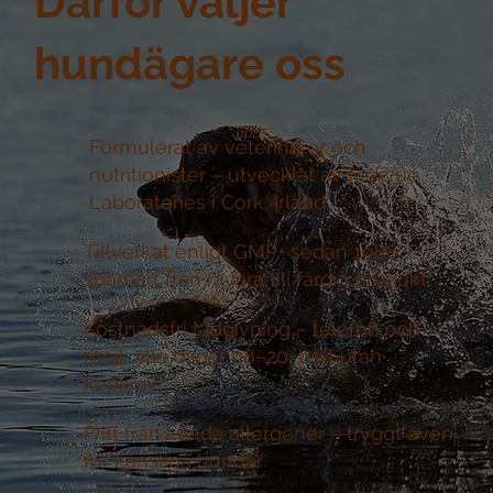
Därför väljer
hundägare oss
Formulerat av veterinärer och
nutritionister –
utvecklat av Mervue
Laboratories i Cork, Irland
Tillverkat enligt GMP+ sedan 1986 –
spårbart från råvara till färdig produkt
Kostnadsfri rådgivning –
telefon och
mejl, alla dagar 08–20, helt utan
köpkrav
Fritt från kända allergener –
tryggt även
för känsliga hundar