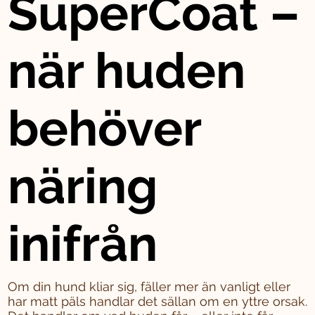
SuperCoat –
när huden
behöver
näring
inifrån
Om din hund kliar sig, fäller mer än vanligt eller
har matt päls handlar det sällan om en yttre orsak.