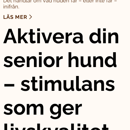
Det handlar om vad huden får – eller inte får –
inifrån.
LÄS MER
Aktivera din
senior hund
– stimulans
som ger