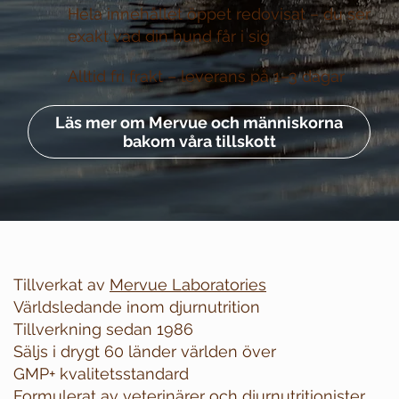
Hela innehållet öppet redovisat –
du ser
exakt vad din hund får i sig
Alltid fri frakt –
leverans på 1–3 dagar
Läs mer om Mervue och människorna
bakom våra tillskott
Tillverkat av
Mervue Laboratories
Världsledande inom djurnutrition
Tillverkning sedan 1986
Säljs i drygt 60 länder världen över
GMP+ kvalitetsstandard
Formulerat av veterinärer och djurnutritionister