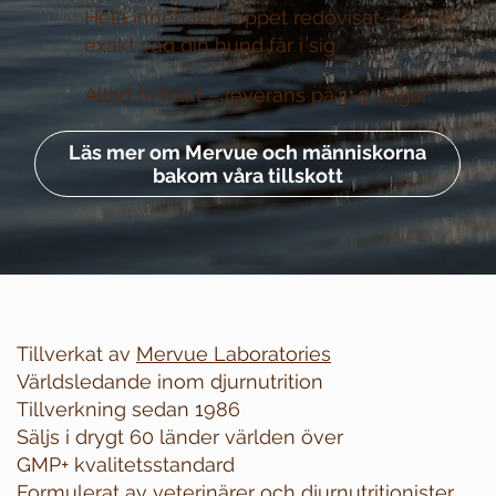
Hela innehållet öppet redovisat –
du ser
exakt vad din hund får i sig
Alltid fri frakt –
leverans på 1–3 dagar
Läs mer om Mervue och människorna
bakom våra tillskott
Tillverkat av
Mervue Laboratories
Världsledande inom djurnutrition
Tillverkning sedan 1986
Säljs i drygt 60 länder världen över
GMP+ kvalitetsstandard
Formulerat av veterinärer och djurnutritionister