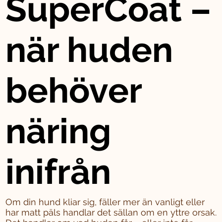
SuperCoat –
när huden
behöver
näring
inifrån
Om din hund kliar sig, fäller mer än vanligt eller
har matt päls handlar det sällan om en yttre orsak.