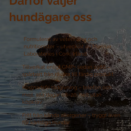
Därför väljer
hundägare oss
Formulerat av veterinärer och
nutritionister –
utvecklat av Mervue
Laboratories i Cork, Irland
Tillverkat enligt GMP+ sedan 1986 –
spårbart från råvara till färdig produkt
Kostnadsfri rådgivning –
telefon och
mejl, alla dagar 08–20, helt utan
köpkrav
Fritt från kända allergener –
tryggt även
för känsliga hundar