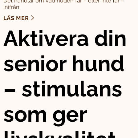
Det handlar om vad huden får – eller inte får –
inifrån.
LÄS MER
Aktivera din
senior hund
– stimulans
som ger