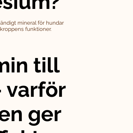
sium?
ändigt mineral för hundar
i kroppens funktioner.
in till
 varför
en ger