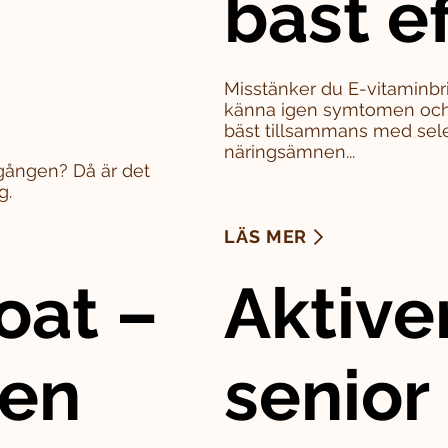
bäst e
Misstänker du E-vitaminbri
känna igen symtomen och 
bäst tillsammans med sel
näringsämnen...
a gången? Då är det
g.
LÄS MER
oat –
Aktive
den
senior