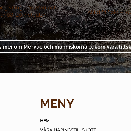
ådgivning –
telefon och
Alltid fri frakt –
le
gar 08–20, helt utan
s mer om Mervue och människorna bakom våra tillsk
MENY
HEM
VÅRA NÄRINGSTILLSKOTT