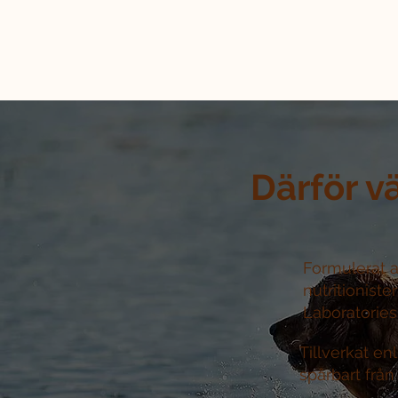
Därför v
Formulerat a
nutritioniste
Laboratories 
Tillverkat e
spårbart från 