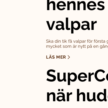
hennes
valpar
Ska din tik få valpar för först
mycket som är nytt på en gån
LÄS MER
SuperC
när hu