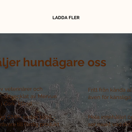
LADDA FLER
äljer hundägare oss
v veterinärer och
Fritt från kända a
r –
utvecklat av Mervue
även för känsliga
i Cork, Irland
nligt GMP+ sedan 1986 –
Hela innehållet ö
råvara till färdig produkt
ser exakt vad din 