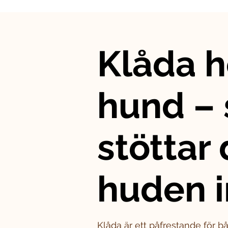
Klåda h
hund – 
stöttar
huden i
Klåda är ett påfrestande för 