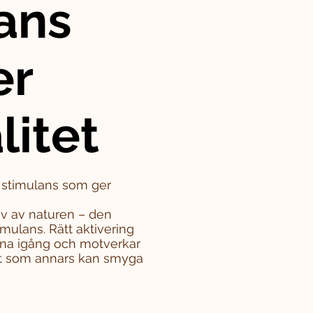
ans
er
litet
– stimulans som ger
iv av naturen – den
mulans. Rätt aktivering
rna igång och motverkar
tet som annars kan smyga