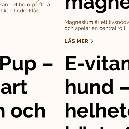
magne
kan det bero på flera
 kan lindra klåd...
Magnesium är ett livsnödv
och spelar en central roll 
LÄS MER
Pup –
E-vitam
art
hund –
n och
helhet