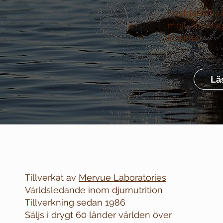
Kostnadsfri r
mejl, alla da
köpkrav
Lä
Tillverkat av
Mervue Laboratories
Världsledande inom djurnutrition
Tillverkning sedan 1986
Säljs i drygt 60 länder världen över