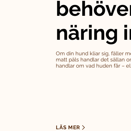
behöve
näring i
Om din hund kliar sig, fäller m
matt päls handlar det sällan o
handlar om vad huden får – eller
LÄS MER