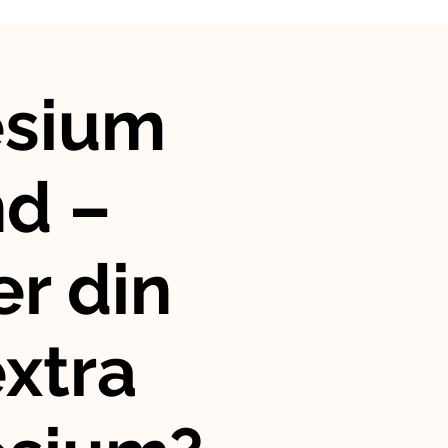
sium
nd –
r din
xtra