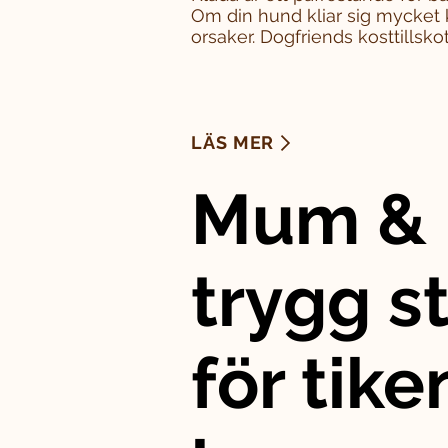
Om din hund kliar sig mycket 
orsaker. Dogfriends kosttillskott
LÄS MER
Mum & 
trygg st
för tike