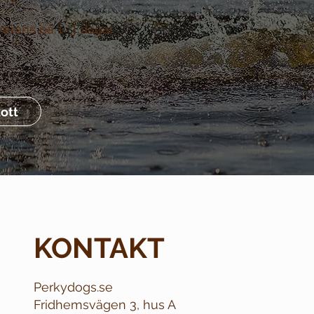
verans på 1–3 dagar
ott
KONTAKT
Perkydogs.se
Fridhemsvägen 3, hus A