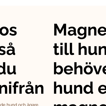
os
Magne
så
till hu
 du
behöve
nifrån
hund e
både hund och ägare.