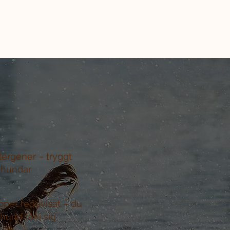
llergener –
tryggt
 hundar
ppet redovisat –
du
hund får i sig