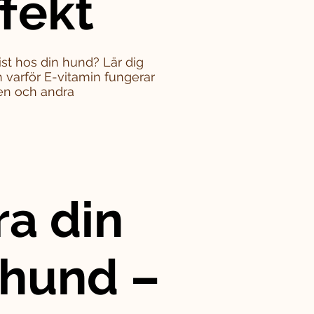
ffekt
st hos din hund? Lär dig
varför E-vitamin fungerar
en och andra
ra din
 hund –