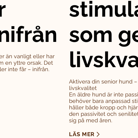
r
stimul
nifrån
som g
livskva
er än vanligt eller har
m en yttre orsak. Det
 inte får – inifrån.
Aktivera din senior hund 
livskvalitet
En äldre hund är inte pass
behöver bara anpassad sti
håller både kropp och hjä
den passivitet och senili
sig på med åren.
LÄS MER