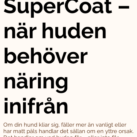
SuperCoat –
när huden
behöver
näring
inifrån
Om din hund kliar sig, fäller mer än vanligt eller
har matt päls handlar det sällan om en yttre orsak.