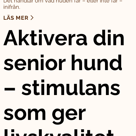
Det handlar om vad huden får – eller inte får –
inifrån.
LÄS MER
Aktivera din
senior hund
– stimulans
som ger