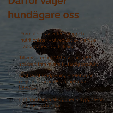
Därför väljer
hundägare oss
Formulerat av veterinärer och
nutritionister –
utvecklat av Mervue
Laboratories i Cork, Irland
Tillverkat enligt GMP+ sedan 1986 –
spårbart från råvara till färdig produkt
Kostnadsfri rådgivning –
telefon och
mejl, alla dagar 08–20, helt utan
köpkrav
Fritt från kända allergener –
tryggt även
för känsliga hundar