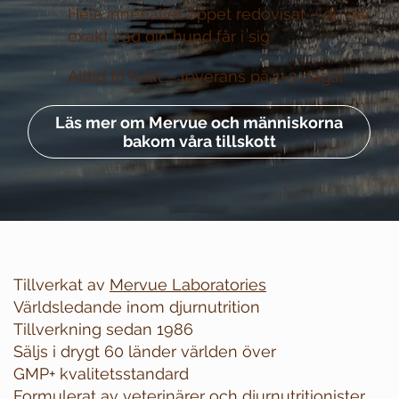
Hela innehållet öppet redovisat –
du ser
exakt vad din hund får i sig
Alltid fri frakt –
leverans på 1–3 dagar
Läs mer om Mervue och människorna
bakom våra tillskott
Tillverkat av
Mervue Laboratories
Världsledande inom djurnutrition
Tillverkning sedan 1986
Säljs i drygt 60 länder världen över
GMP+ kvalitetsstandard
Formulerat av veterinärer och djurnutritionister