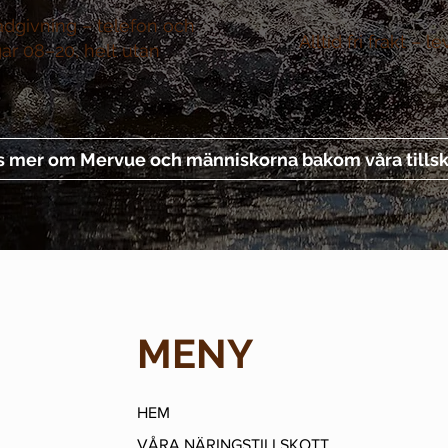
ådgivning –
telefon och
Alltid fri frakt –
le
gar 08–20, helt utan
s mer om Mervue och människorna bakom våra tillsk
MENY
HEM
VÅRA NÄRINGSTILLSKOTT