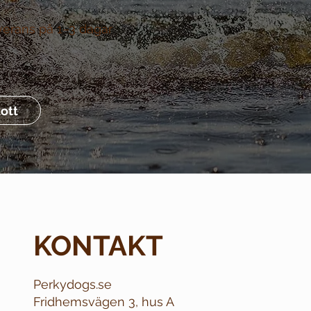
verans på 1–3 dagar
ott
KONTAKT
Perkydogs.se
Fridhemsvägen 3, hus A