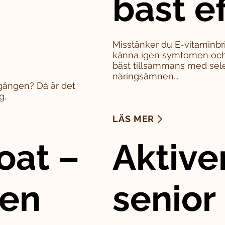
bäst e
Misstänker du E-vitaminbri
känna igen symtomen och 
bäst tillsammans med sel
näringsämnen...
a gången? Då är det
g.
LÄS MER
oat –
Aktive
den
senior