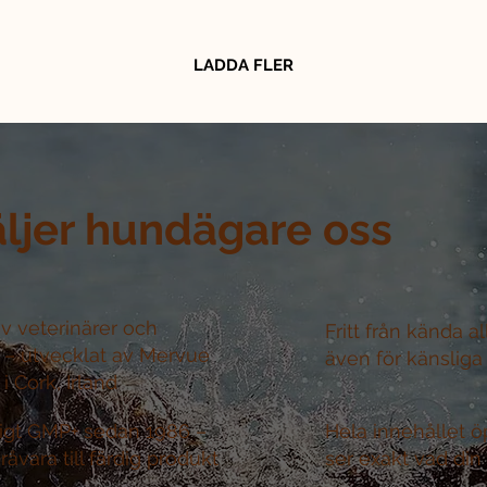
LADDA FLER
äljer hundägare oss
v veterinärer och
Fritt från kända a
r –
utvecklat av Mervue
även för känsliga
i Cork, Irland
nligt GMP+ sedan 1986 –
Hela innehållet ö
råvara till färdig produkt
ser exakt vad din 