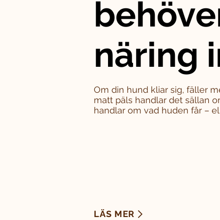
behöve
näring i
Om din hund kliar sig, fäller m
matt päls handlar det sällan o
handlar om vad huden får – eller
LÄS MER