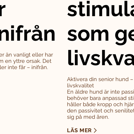
r
stimul
nifrån
som g
livskva
er än vanligt eller har
m en yttre orsak. Det
 inte får – inifrån.
Aktivera din senior hund 
livskvalitet
En äldre hund är inte pass
behöver bara anpassad sti
håller både kropp och hjä
den passivitet och senili
sig på med åren.
LÄS MER