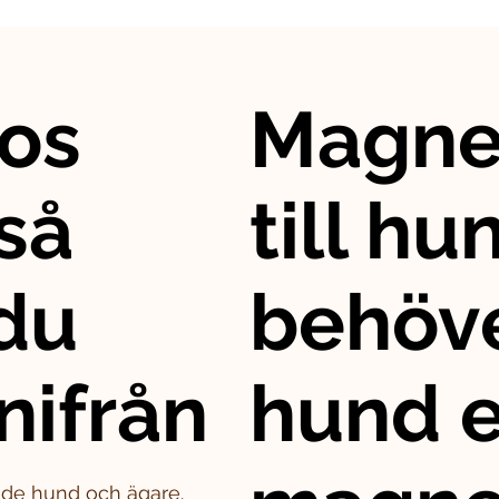
os
Magne
så
till hu
 du
behöve
nifrån
hund e
både hund och ägare.