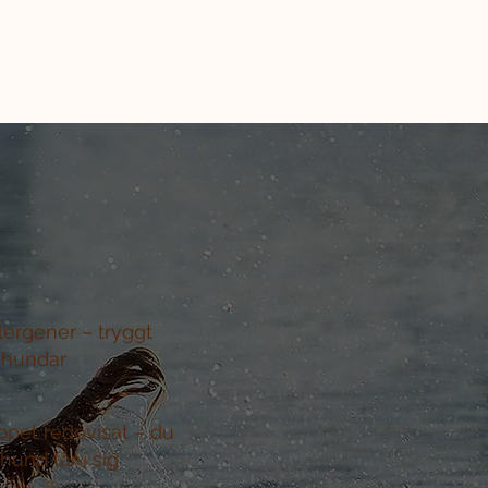
llergener –
tryggt
 hundar
ppet redovisat –
du
hund får i sig