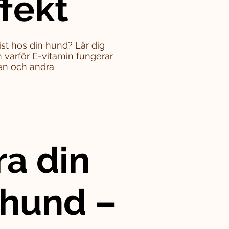
ffekt
st hos din hund? Lär dig
varför E-vitamin fungerar
en och andra
ra din
 hund –