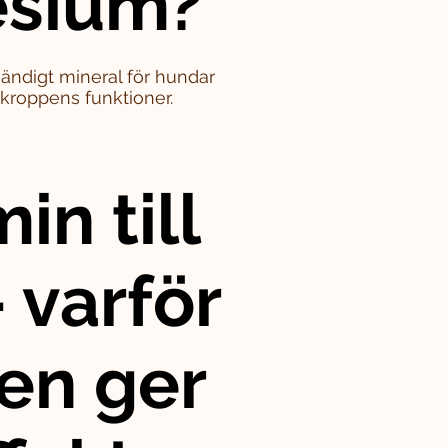
sium?
ändigt mineral för hundar
i kroppens funktioner.
in till
 varför
en ger