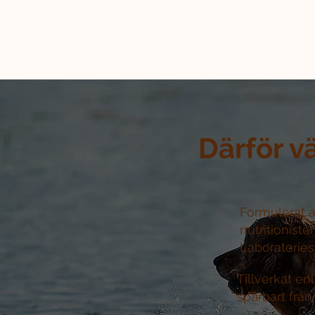
Därför v
Formulerat a
nutritioniste
Laboratories 
Tillverkat e
spårbart från 