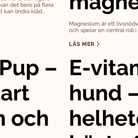
magne
kan det bero på flera
 kan lindra klåd...
Magnesium är ett livsnödv
och spelar en central roll 
LÄS MER
Pup –
E-vitam
art
hund –
n och
helhet