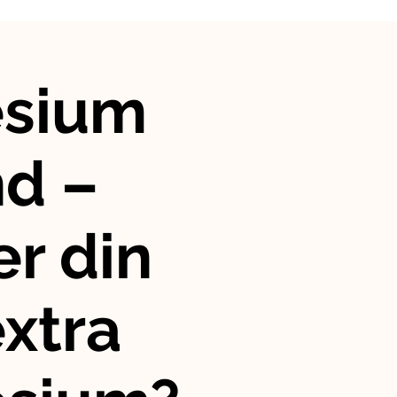
sium
nd –
r din
xtra