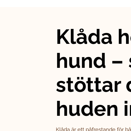
Klåda h
hund – 
stöttar
huden i
Klåda är ett påfrestande för 