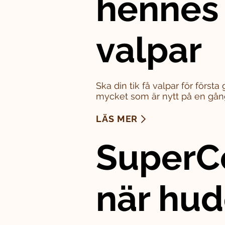
hennes
valpar
Ska din tik få valpar för först
mycket som är nytt på en gån
LÄS MER
SuperC
när hu