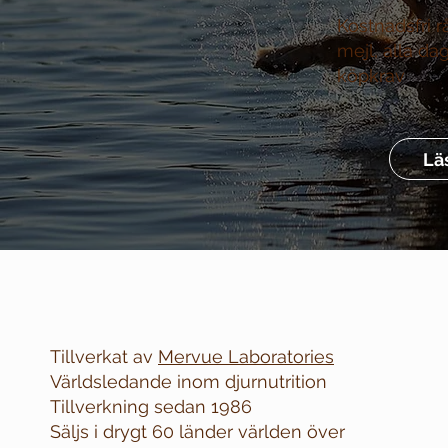
Kostnadsfri r
mejl, alla da
köpkrav
Lä
Tillverkat av
Mervue Laboratories
Världsledande inom djurnutrition
Tillverkning sedan 1986
Säljs i drygt 60 länder världen över