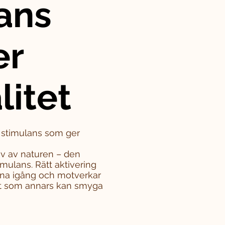
ans
er
litet
– stimulans som ger
iv av naturen – den
mulans. Rätt aktivering
rna igång och motverkar
tet som annars kan smyga