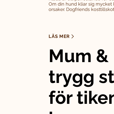
Om din hund kliar sig mycket 
orsaker. Dogfriends kosttillskott
LÄS MER
Mum & 
trygg st
för tike