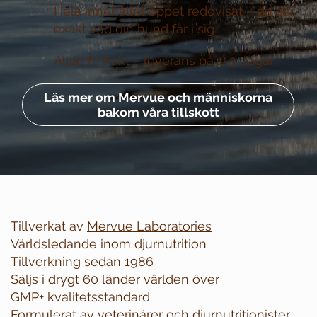
Hela innehållet öppet redovisat –
du ser
exakt vad din hund får i sig
Alltid fri frakt –
leverans på 1–3 dagar
Läs mer om Mervue och människorna
bakom våra tillskott
Tillverkat av
Mervue Laboratories
Världsledande inom djurnutrition
Tillverkning sedan 1986
Säljs i drygt 60 länder världen över
GMP+ kvalitetsstandard
Formulerat av veterinärer och djurnutritionister