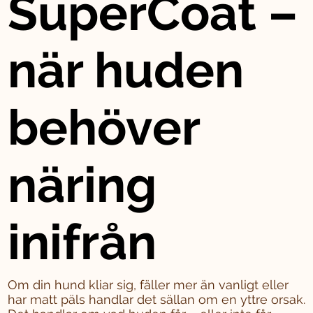
SuperCoat –
när huden
behöver
näring
inifrån
Om din hund kliar sig, fäller mer än vanligt eller
har matt päls handlar det sällan om en yttre orsak.