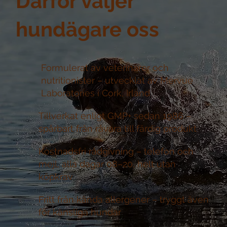
Därför väljer
hundägare oss
Formulerat av veterinärer och
nutritionister –
utvecklat av Mervue
Laboratories i Cork, Irland
Tillverkat enligt GMP+ sedan 1986 –
spårbart från råvara till färdig produkt
Kostnadsfri rådgivning –
telefon och
mejl, alla dagar 08–20, helt utan
köpkrav
Fritt från kända allergener –
tryggt även
för känsliga hundar