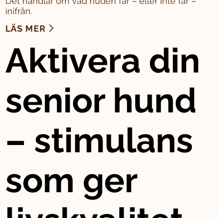
Det handlar om vad huden får – eller inte får –
inifrån.
LÄS MER
Aktivera din
senior hund
– stimulans
som ger