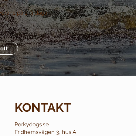
verans på 1–3 dagar
ott
KONTAKT
Perkydogs.se
Fridhemsvägen 3, hus A