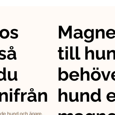
os
Magne
så
till hu
 du
behöve
nifrån
hund e
både hund och ägare.