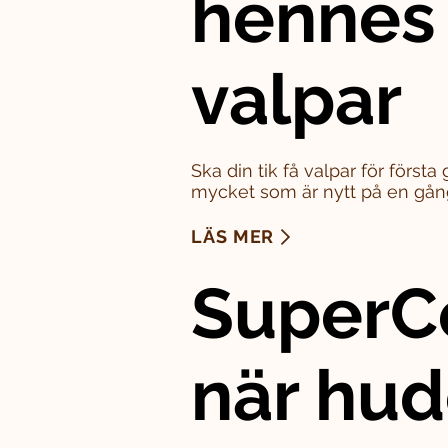
hennes
valpar
Ska din tik få valpar för först
mycket som är nytt på en gån
LÄS MER
SuperC
när hu