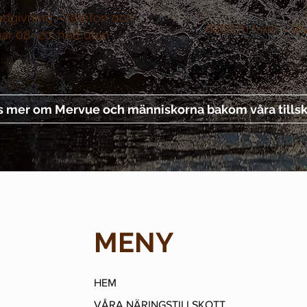
ådgivning –
telefon och
Alltid fri frakt –
le
gar 08–20, helt utan
s mer om Mervue och människorna bakom våra tillsk
MENY
HEM
VÅRA NÄRINGSTILLSKOTT