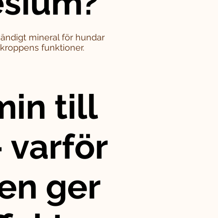
sium?
ändigt mineral för hundar
i kroppens funktioner.
in till
 varför
en ger