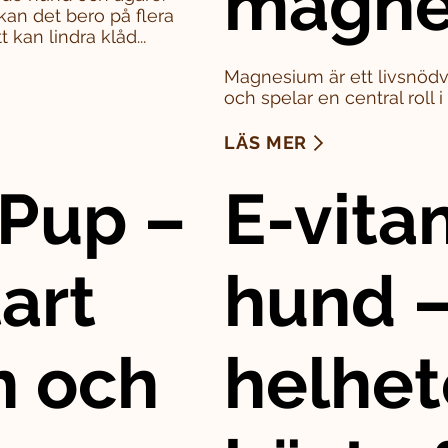
magne
kan det bero på flera
 kan lindra klåd...
Magnesium är ett livsnödv
och spelar en central roll 
LÄS MER
Pup –
E-vitam
art
hund –
n och
helhet