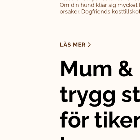
Om din hund kliar sig mycket 
orsaker. Dogfriends kosttillskott
LÄS MER
Mum & 
trygg st
för tike