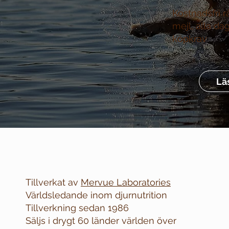
Kostnadsfri r
mejl, alla da
köpkrav
Lä
Tillverkat av
Mervue Laboratories
Världsledande inom djurnutrition
Tillverkning sedan 1986
Säljs i drygt 60 länder världen över