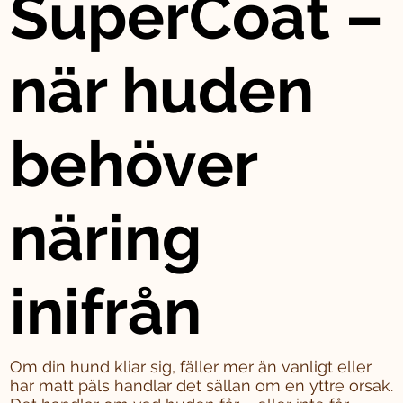
SuperCoat –
när huden
behöver
näring
inifrån
Om din hund kliar sig, fäller mer än vanligt eller
har matt päls handlar det sällan om en yttre orsak.