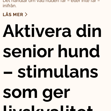
Det handlar om vad huden får – eller inte får –
inifrån.
LÄS MER
Aktivera din
senior hund
– stimulans
som ger