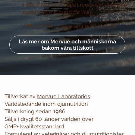
Hela innehållet öppet redovisat –
du ser
exakt vad din hund får i sig
Alltid fri frakt –
leverans på 1–3 dagar
Läs mer om Mervue och människorna
bakom våra tillskott
Tillverkat av
Mervue Laboratories
Världsledande inom djurnutrition
Tillverkning sedan 1986
Säljs i drygt 60 länder världen över
GMP+ kvalitetsstandard
Formulerat av veterinärer och djurnutritionister