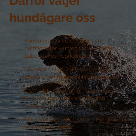
Därför väljer
hundägare oss
Formulerat av veterinärer och
nutritionister –
utvecklat av Mervue
Laboratories i Cork, Irland
Tillverkat enligt GMP+ sedan 1986 –
spårbart från råvara till färdig produkt
Kostnadsfri rådgivning –
telefon och
mejl, alla dagar 08–20, helt utan
köpkrav
Fritt från kända allergener –
tryggt även
för känsliga hundar