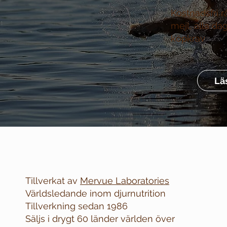
Kostnadsfri r
mejl, alla da
köpkrav
Lä
Tillverkat av
Mervue Laboratories
Världsledande inom djurnutrition
Tillverkning sedan 1986
Säljs i drygt 60 länder världen över