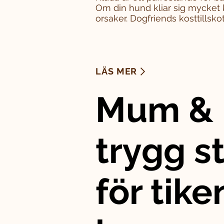
Om din hund kliar sig mycket 
orsaker. Dogfriends kosttillskott
LÄS MER
Mum & 
trygg st
för tike