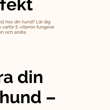
ffekt
st hos din hund? Lär dig
varför E-vitamin fungerar
en och andra
ra din
 hund –