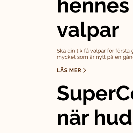
hennes
valpar
Ska din tik få valpar för först
mycket som är nytt på en gån
LÄS MER
SuperC
när hu