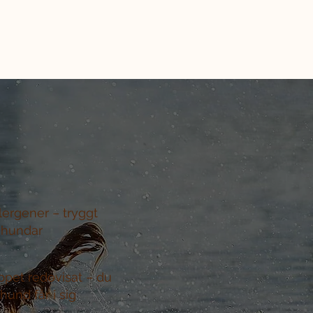
llergener –
tryggt
 hundar
ppet redovisat –
du
hund får i sig