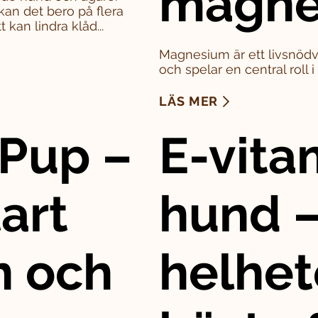
magne
kan det bero på flera
 kan lindra klåd...
Magnesium är ett livsnödv
och spelar en central roll 
LÄS MER
Pup –
E-vitam
art
hund –
n och
helhet