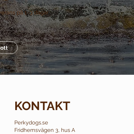
verans på 1–3 dagar
ott
KONTAKT
Perkydogs.se
Fridhemsvägen 3, hus A