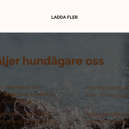
LADDA FLER
äljer hundägare oss
v veterinärer och
Fritt från kända a
r –
utvecklat av Mervue
även för känsliga
i Cork, Irland
nligt GMP+ sedan 1986 –
Hela innehållet ö
råvara till färdig produkt
ser exakt vad din 