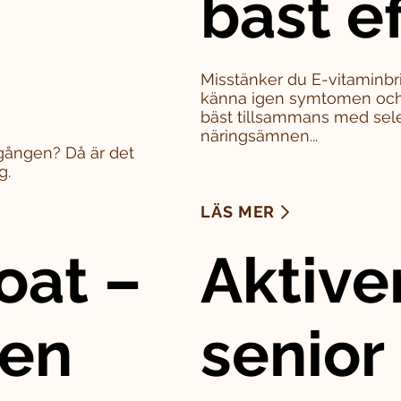
bäst e
Misstänker du E-vitaminbri
känna igen symtomen och 
bäst tillsammans med sel
näringsämnen...
a gången? Då är det
g.
LÄS MER
oat –
Aktive
den
senior