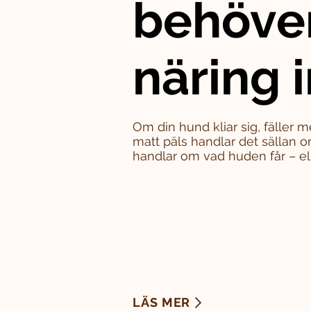
behöve
näring i
Om din hund kliar sig, fäller m
matt päls handlar det sällan o
handlar om vad huden får – eller
LÄS MER