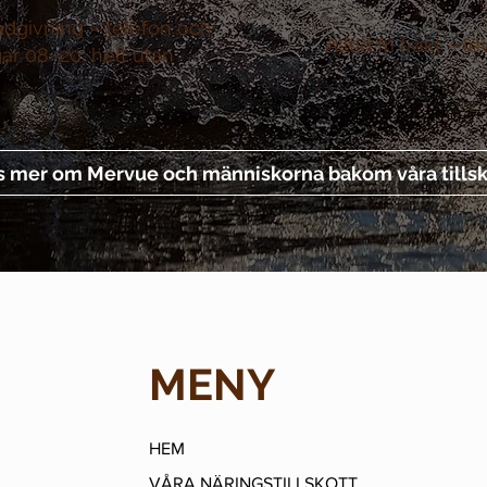
ådgivning –
telefon och
Alltid fri frakt –
le
gar 08–20, helt utan
s mer om Mervue och människorna bakom våra tillsk
MENY
HEM
VÅRA NÄRINGSTILLSKOTT