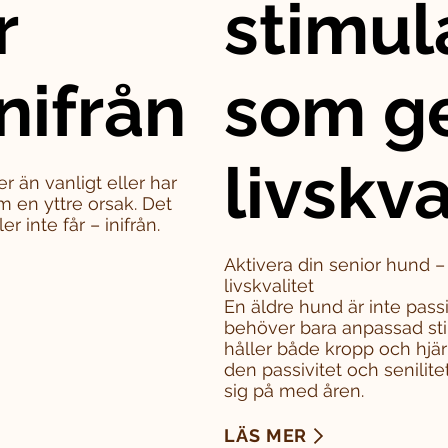
r
stimul
nifrån
som g
livskva
er än vanligt eller har
m en yttre orsak. Det
 inte får – inifrån.
Aktivera din senior hund 
livskvalitet
En äldre hund är inte pass
behöver bara anpassad sti
håller både kropp och hjä
den passivitet och senili
sig på med åren.
LÄS MER