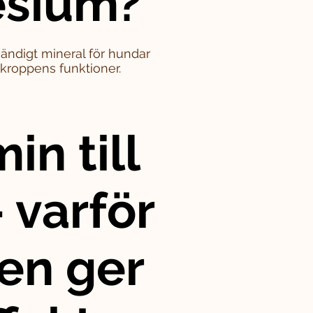
sium?
ändigt mineral för hundar
i kroppens funktioner.
in till
 varför
en ger