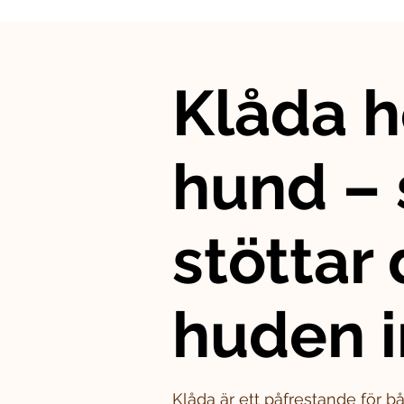
Klåda h
hund – 
stöttar
huden i
Klåda är ett påfrestande för 