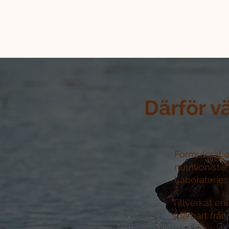
Därför v
Formulerat a
nutritioniste
Laboratories 
Tillverkat e
spårbart från 