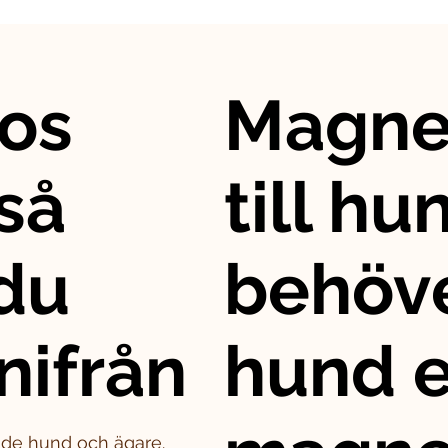
os
Magne
så
till hu
 du
behöve
nifrån
hund e
både hund och ägare.