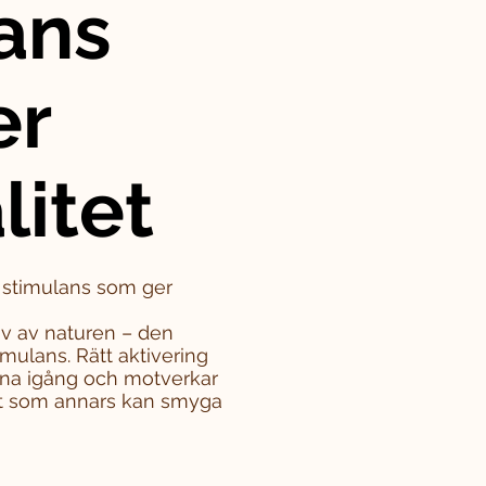
ans
er
litet
– stimulans som ger
iv av naturen – den
mulans. Rätt aktivering
rna igång och motverkar
tet som annars kan smyga