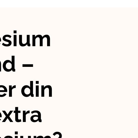
sium
nd –
r din
xtra