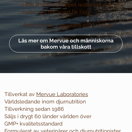
Hela innehållet öppet redovisat –
du ser
exakt vad din hund får i sig
Alltid fri frakt –
leverans på 1–3 dagar
Läs mer om Mervue och människorna
bakom våra tillskott
Tillverkat av
Mervue Laboratories
Världsledande inom djurnutrition
Tillverkning sedan 1986
Säljs i drygt 60 länder världen över
GMP+ kvalitetsstandard
Formulerat av veterinärer och djurnutritionister