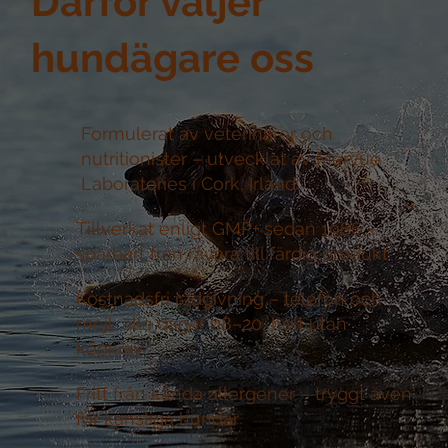
Därför väljer
hundägare oss
Formulerat av veterinärer och
nutritionister –
utvecklat av Mervue
Laboratories i Cork, Irland
Tillverkat enligt GMP+ sedan 1986 –
spårbart från råvara till färdig produkt
Kostnadsfri rådgivning –
telefon och
mejl, alla dagar 08–20, helt utan
köpkrav
Fritt från kända allergener –
tryggt även
för känsliga hundar