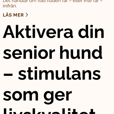
Det handlar om vad huden får – eller inte får –
inifrån.
LÄS MER
Aktivera din
senior hund
– stimulans
som ger