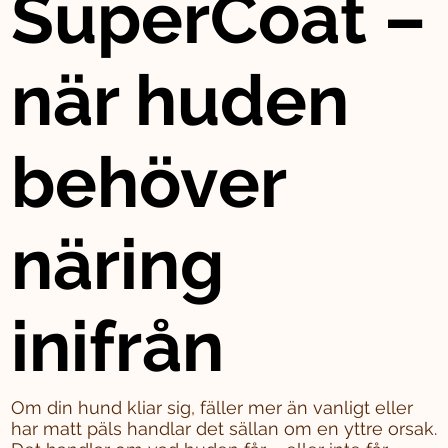
SuperCoat –
när huden
behöver
näring
inifrån
Om din hund kliar sig, fäller mer än vanligt eller
har matt päls handlar det sällan om en yttre orsak.