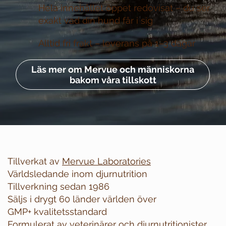
Hela innehållet öppet redovisat –
du ser
exakt vad din hund får i sig
Alltid fri frakt –
leverans på 1–3 dagar
Läs mer om Mervue och människorna
bakom våra tillskott
Tillverkat av
Mervue Laboratories
Världsledande inom djurnutrition
Tillverkning sedan 1986
Säljs i drygt 60 länder världen över
GMP+ kvalitetsstandard
Formulerat av veterinärer och djurnutritionister