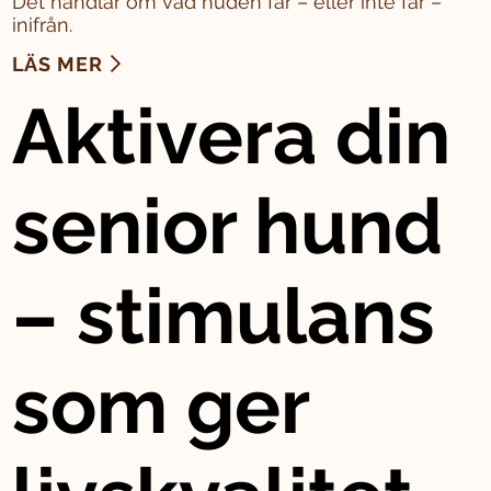
Det handlar om vad huden får – eller inte får –
inifrån.
LÄS MER
Aktivera din
senior hund
– stimulans
som ger