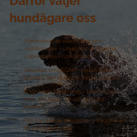
Därför väljer
hundägare oss
Formulerat av veterinärer och
nutritionister –
utvecklat av Mervue
Laboratories i Cork, Irland
Tillverkat enligt GMP+ sedan 1986 –
spårbart från råvara till färdig produkt
Kostnadsfri rådgivning –
telefon och
mejl, alla dagar 08–20, helt utan
köpkrav
Fritt från kända allergener –
tryggt även
för känsliga hundar