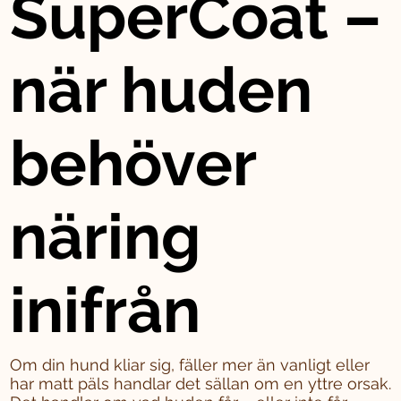
SuperCoat –
när huden
behöver
näring
inifrån
Om din hund kliar sig, fäller mer än vanligt eller
har matt päls handlar det sällan om en yttre orsak.