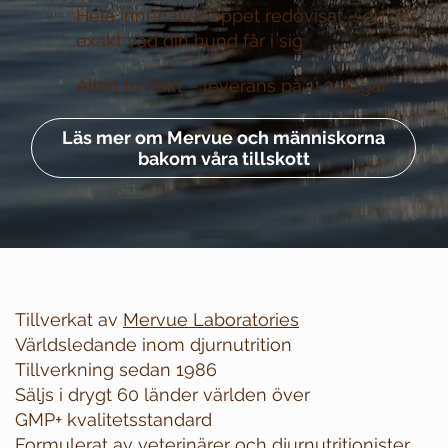
Hela innehållet öppet redovisat –
du ser
exakt vad din hund får i sig
Alltid fri frakt –
leverans på 1–3 dagar
Läs mer om Mervue och människorna
bakom våra tillskott
Tillverkat av
Mervue Laboratories
Världsledande inom djurnutrition
Tillverkning sedan 1986
Säljs i drygt 60 länder världen över
GMP+ kvalitetsstandard
Formulerat av veterinärer och djurnutritionister