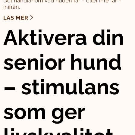
Det handlar om vad huden får – eller inte får –
inifrån.
LÄS MER
Aktivera din
senior hund
– stimulans
som ger