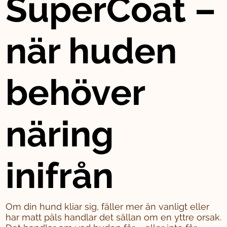
SuperCoat –
när huden
behöver
näring
inifrån
Om din hund kliar sig, fäller mer än vanligt eller
har matt päls handlar det sällan om en yttre orsak.