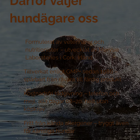
Därför väljer
hundägare oss
Formulerat av veterinärer och
nutritionister –
utvecklat av Mervue
Laboratories i Cork, Irland
Tillverkat enligt GMP+ sedan 1986 –
spårbart från råvara till färdig produkt
Kostnadsfri rådgivning –
telefon och
mejl, alla dagar 08–20, helt utan
köpkrav
Fritt från kända allergener –
tryggt även
för känsliga hundar