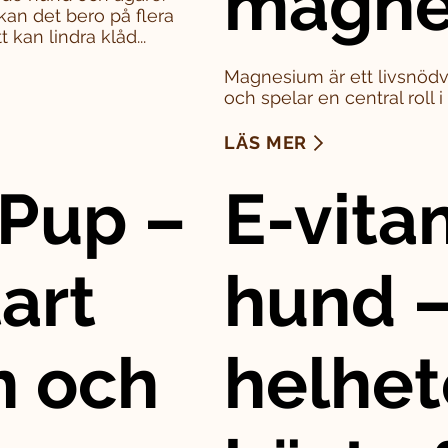
magne
kan det bero på flera
 kan lindra klåd...
Magnesium är ett livsnödv
och spelar en central roll 
LÄS MER
Pup –
E-vitam
art
hund –
n och
helhet