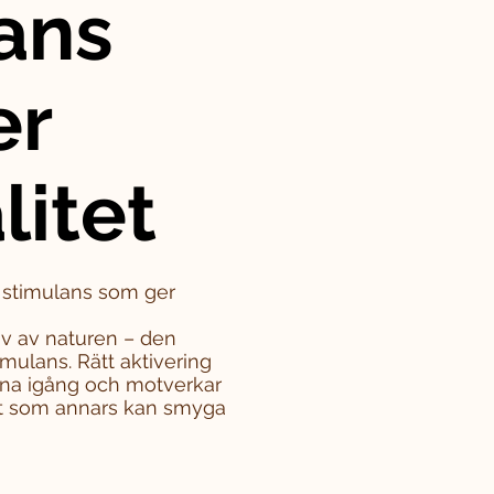
ans
er
litet
– stimulans som ger
iv av naturen – den
mulans. Rätt aktivering
rna igång och motverkar
tet som annars kan smyga