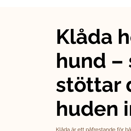
Klåda h
hund – 
stöttar
huden i
Klåda är ett påfrestande för 