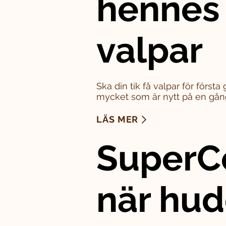
hennes
valpar
Ska din tik få valpar för först
mycket som är nytt på en gån
LÄS MER
SuperC
när hu