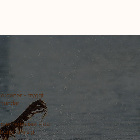
llergener –
tryggt
 hundar
ppet redovisat –
du
hund får i sig