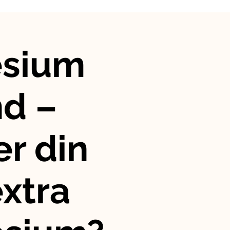
sium
nd –
r din
xtra