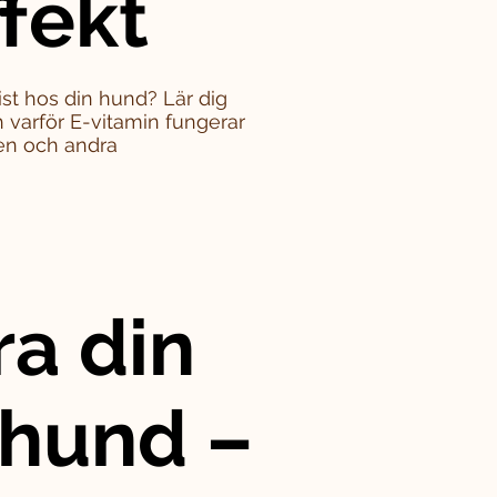
ffekt
st hos din hund? Lär dig
varför E-vitamin fungerar
en och andra
ra din
 hund –