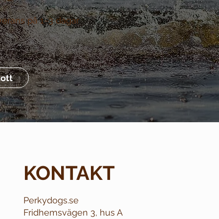
verans på 1–3 dagar
ott
KONTAKT
Perkydogs.se
Fridhemsvägen 3, hus A