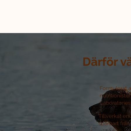
Därför v
Formulerat a
nutritioniste
Laboratories 
Tillverkat e
spårbart från 