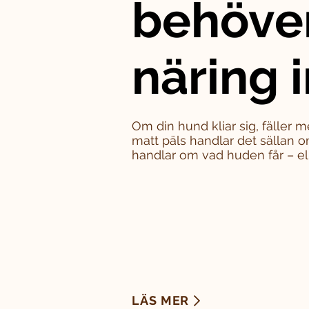
behöve
näring i
Om din hund kliar sig, fäller m
matt päls handlar det sällan o
handlar om vad huden får – eller
LÄS MER