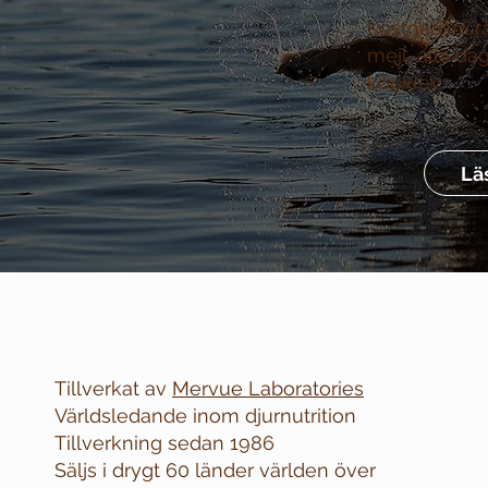
Kostnadsfri r
mejl, alla da
köpkrav
Lä
Tillverkat av
Mervue Laboratories
Världsledande inom djurnutrition
Tillverkning sedan 1986
Säljs i drygt 60 länder världen över