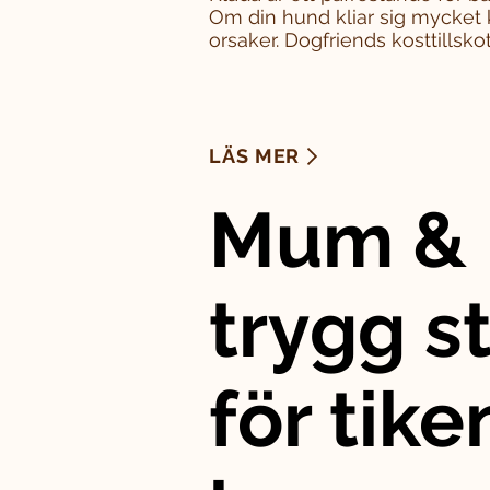
Om din hund kliar sig mycket 
orsaker. Dogfriends kosttillskott
LÄS MER
Mum & 
trygg st
för tike