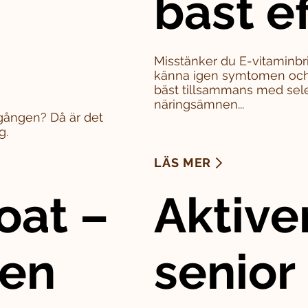
bäst e
Misstänker du E-vitaminbri
känna igen symtomen och 
bäst tillsammans med sel
näringsämnen...
a gången? Då är det
g.
LÄS MER
oat –
Aktive
den
senior