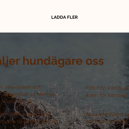
LADDA FLER
äljer hundägare oss
v veterinärer och
Fritt från kända a
r –
utvecklat av Mervue
även för känsliga
i Cork, Irland
nligt GMP+ sedan 1986 –
Hela innehållet ö
råvara till färdig produkt
ser exakt vad din 