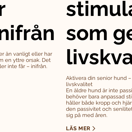
r
stimul
nifrån
som g
livskva
er än vanligt eller har
m en yttre orsak. Det
 inte får – inifrån.
Aktivera din senior hund 
livskvalitet
En äldre hund är inte pass
behöver bara anpassad sti
håller både kropp och hjä
den passivitet och senili
sig på med åren.
LÄS MER