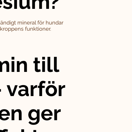
sium?
ändigt mineral för hundar
i kroppens funktioner.
in till
 varför
en ger