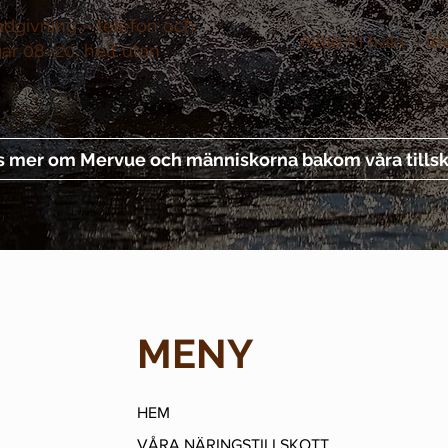
ådgivning –
telefon och
Alltid fri frakt –
le
gar 08–20, helt utan
s mer om Mervue och människorna bakom våra tillsk
MENY
HEM
VÅRA NÄRINGSTILLSKOTT