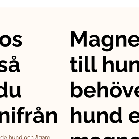
os
Magne
så
till hu
 du
behöve
nifrån
hund e
både hund och ägare.